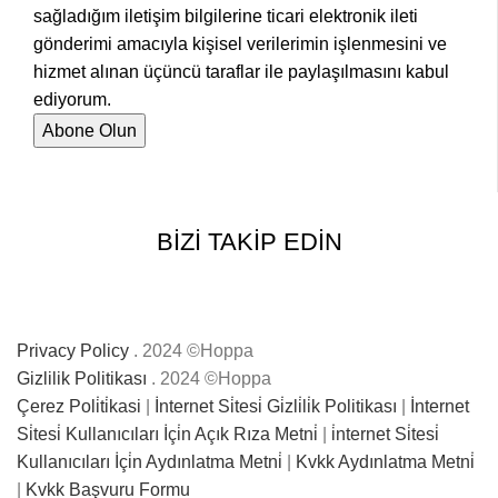
sağladığım iletişim bilgilerine ticari elektronik ileti
gönderimi amacıyla kişisel verilerimin işlenmesini ve
hizmet alınan üçüncü taraflar ile paylaşılmasını kabul
ediyorum.
BİZİ TAKİP EDİN
Privacy Policy
. 2024 ©Hoppa
Gizlilik Politikası
. 2024 ©Hoppa
Çerez Poli̇ti̇kasi
|
İnternet Si̇tesi̇ Gi̇zli̇li̇k Politikası
|
İnternet
Si̇tesi̇ Kullanıcıları İçi̇n Açık Rıza Metni̇
|
i̇nternet Si̇tesi̇
Kullanıcıları İçi̇n Aydınlatma Metni̇
|
Kvkk Aydınlatma Metni̇
|
Kvkk Başvuru Formu