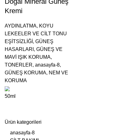
Doğal Mineral Güneş
Kremi
AYDINLATMA, KOYU
LEKEELER VE CİLT TONU
EŞİTSİZLİĞİ
,
GÜNEŞ
HASARLARI
,
GÜNEŞ VE
MAVİ IŞIK KORUMA
,
TONERLER
,
anasayfa-8
,
GÜNEŞ KORUMA
,
NEM VE
KORUMA
50ml
Ürün kategorileri
anasayfa-8